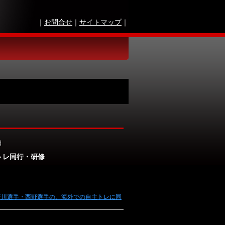
｜
お問合せ
｜
サイトマップ
｜
日
トレ同行・研修
唐川選手・西野選手の、海外での自主トレに同