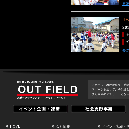
長
【Fo
2
場
ゲ
長
Tell the possibility of sports.
スポーツで誰かが喜び、感
スポーツを通じて、子供達
また未来のアスリートとな
スポーツマネジメント アウトフィールド
HOME
会社情報
イベント実績・