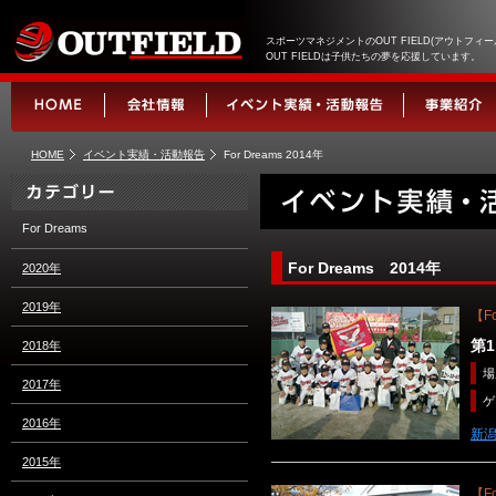
スポーツマネジメントのOUT FIELD(アウトフィー
OUT FIELDは子供たちの夢を応援しています。
HOME
イベント実績・活動報告
For Dreams 2014年
For Dreams
For Dreams 2014年
2020年
2019年
【Fo
第1
2018年
場
2017年
ゲ
2016年
新潟
2015年
【Fo