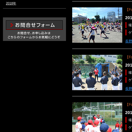
2018年
【Fo
2
場
ゲ
長
【Fo
2
場
ゲ
長
【Fo
2
場
ゲ